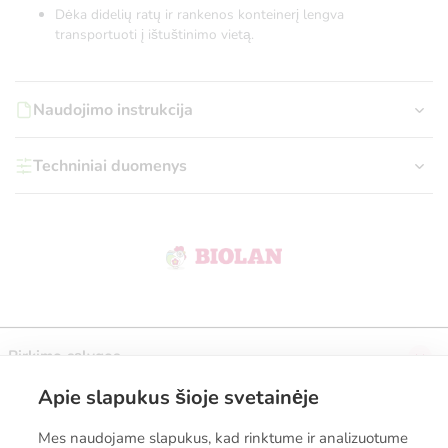
Dėka didelių ratų ir rankenos konteinerį lengva
transportuoti į ištuštinimo vietą.
Naudojimo instrukcija
Techniniai duomenys
Pirkimo sąlygos
Apie slapukus šioje svetainėje
Prenumeruokite naujienlaiškį
Mes naudojame slapukus, kad rinktume ir analizuotume