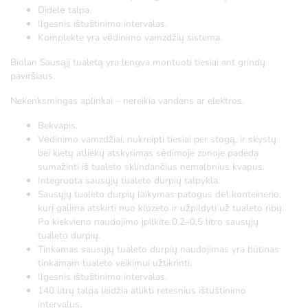
Didelė talpa.
Ilgesnis ištuštinimo intervalas.
Komplekte yra vėdinimo vamzdžių sistema.
Biolan Sausąjį tualetą yra lengva montuoti tiesiai ant grindų
paviršiaus.
Nekenksmingas aplinkai – nereikia vandens ar elektros.
Bekvapis.
Vėdinimo vamzdžiai, nukreipti tiesiai per stogą, ir skystų
bei kietų atliekų atskyrimas sėdimoje zonoje padeda
sumažinti iš tualeto sklindančius nemalonius kvapus.
Integruota sausųjų tualeto durpių talpykla.
Sausųjų tualeto durpių laikymas patogus dėl konteinerio,
kurį galima atskirti nuo klozeto ir užpildyti už tualeto ribų.
Po kiekvieno naudojimo įpilkite 0,2–0,5 litro sausųjų
tualeto durpių.
Tinkamas sausųjų tualeto durpių naudojimas yra būtinas
tinkamam tualeto veikimui užtikrinti.
Ilgesnis ištuštinimo intervalas.
140 litrų talpa leidžia atlikti retesnius ištuštinimo
intervalus.