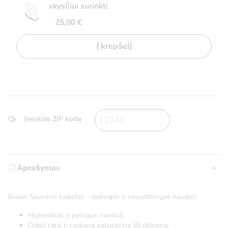
skysčiui surinkti
25,00
€
Į krepšelį
Įveskite ZIP kodą
Aprašymas
Biolan Sausasis tualetas – bekvapis ir nesudėtingas naudoti.
Higieniškas ir patogus naudoti.
Dideli ratai ir rankena palengvina ištuštinimą.