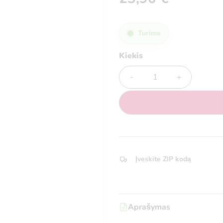
Turime
Kiekis
Kiekis
Įveskite ZIP kodą
Aprašymas