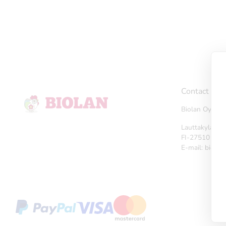
Contact
Biolan Oy
Lauttakylänti
FI-27510
Eur
E-mail: biola