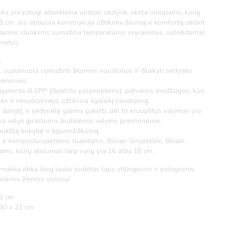
a yra patogi atlenkiama unitazo sėdynė, skirta unitazams, kurių
 cm. Jos izoliuota konstrukcija užtikrina šilumą ir komfortą sėdint
oliacinis sluoksnis sumažina temperatūros svyravimus, suteikdamas
 metus.
:
s: suplanuota sumažinti šilumos nuostolius ir išlaikyti sėdynės
mėnesiais.
aminta iš EPP (išplėsto polipropileno), patvarios medžiagos, kuri
ir nesutrūkinėja, užtikrina ilgalaikį naudojimą.
ir dangtį, ir sėdynėlę galima pakelti, dėl to kruopštus valymas yra
ma valyti įprastomis buitinėmis valymo priemonėmis.
 aukštą kokybę ir ilgaamžiškumą.
s ir kompostuojantiems tualetams, Biolan Simplettile, Biolan
tams, kurių atstumas tarp vyrių yra 16 arba 18 cm.
akka dėka Jūsų lauko tualetas taps stilingesnis ir patogesnis.
nėlėmis žiemos sezonu!
 6 cm
30 x 22 cm