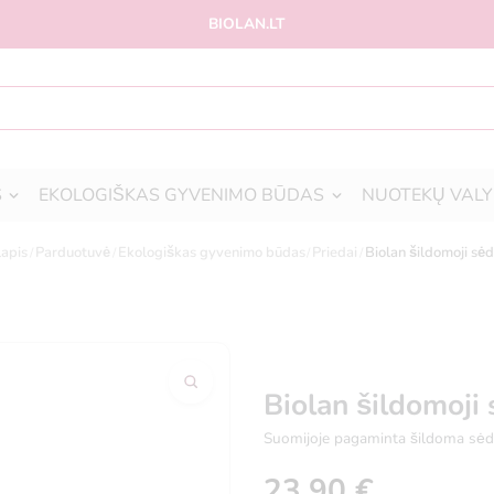
BIOLAN.LT
S
EKOLOGIŠKAS GYVENIMO BŪDAS
NUOTEKŲ VALY
lapis
Parduotuvė
Ekologiškas gyvenimo būdas
Priedai
Biolan šildomoji sė
Biolan šildomoji
Suomijoje pagaminta šildoma sėd
23,90
€