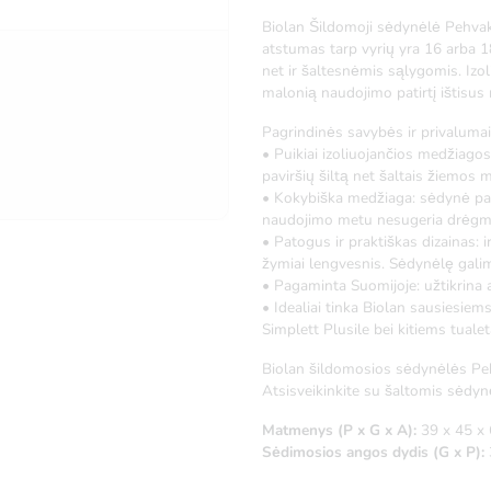
Biolan Šildomoji sėdynėlė Pehvakk
atstumas tarp vyrių yra 16 arba 18
net ir šaltesnėmis sąlygomis. Iz
malonią naudojimo patirtį ištisus
Pagrindinės savybės ir privalumai
• Puikiai izoliuojančios medžiago
paviršių šiltą net šaltais žiemos 
• Kokybiška medžiaga: sėdynė pag
naudojimo metu nesugeria drėgmės 
• Patogus ir praktiškas dizainas: 
žymiai lengvesnis. Sėdynėlę gali
• Pagaminta Suomijoje: užtikrina
• Idealiai tinka Biolan sausiesiem
Simplett Plusile bei kitiems tuale
Biolan šildomosios sėdynėlės Pehv
Atsisveikinkite su šaltomis sėdy
Matmenys (P x G x A):
39 x 45 x
Sėdimosios angos dydis (G x P):