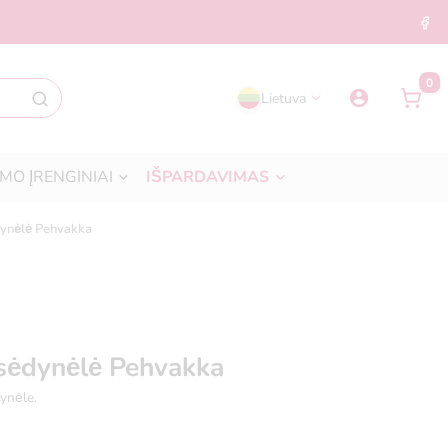
0
Lietuva
MO ĮRENGINIAI
IŠPARDAVIMAS
dynėlė Pehvakka
 sėdynėlė Pehvakka
ynėle.