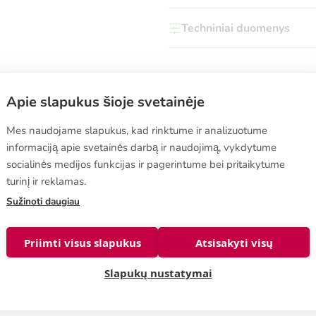
Techniniai duomenys
Apie slapukus šioje svetainėje
Pirkimo sąlygos
Mes naudojame slapukus, kad rinktume ir analizuotume
informaciją apie svetainės darbą ir naudojimą, vykdytume
Kaip užsakyti
socialinės medijos funkcijas ir pagerintume bei pritaikytume
Keitimo ir grąžinimo sąlygos
e 570
,
turinį ir reklamas.
Privatumo politika
a, FINLAND
Pardavimo sąlygos
Sužinoti daugiau
nshop@biolan.com
Slapukų nustatymai
Priimti visus slapukus
Atsisakyti visų
Slapukų nustatymai