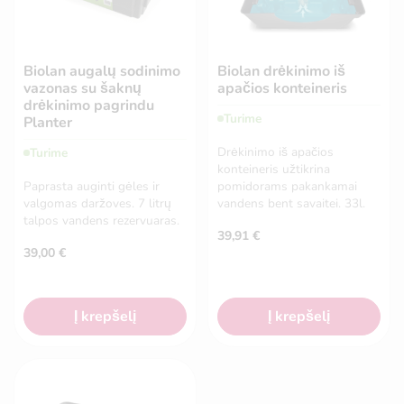
Biolan augalų sodinimo
Biolan drėkinimo iš
vazonas su šaknų
apačios konteineris
drėkinimo pagrindu
Turime
Planter
Drėkinimo iš apačios
Turime
konteineris užtikrina
Paprasta auginti gėles ir
pomidorams pakankamai
valgomas daržoves. 7 litrų
vandens bent savaitei. 33l.
talpos vandens rezervuaras.
39,91
€
39,00
€
Į krepšelį
Į krepšelį