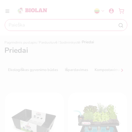
Priedai
Pagrindinis puslapis
Parduotuvė
Sodininkystė
Priedai
Ekologiškas gyvenimo būdas
Išpardavimas
Kompostavimas
N