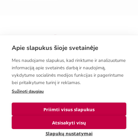
Apie slapukus šioje svetainėje
Mes naudojame slapukus, kad rinktume ir analizuotume
informaciją apie svetainės darbą ir naudojimą,
Pirkimo sąlygos
vykdytume socialinės medijos funkcijas ir pagerintume
bei pritaikytume turinį ir reklamas.
Sužinoti daugiau
Prenumeruokite naujienlaiškį
Priimti visus slapukus
Atsisakyti visų
Slapukų nustatymai
© Biolanshop 2026