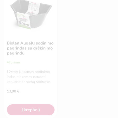
Biolan Augalų sodinimo
pagrindas su drėkinimo
pagrindu
Turime
Į žemę įkasamas sodinimo
indas, tinkamas naudoti
kapuose ar namų soduose.
13,90
€
Į krepšelį