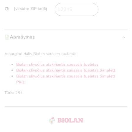
Įveskite ZIP kodą
Aprašymas
Atsarginė dalis Biolan sausam tualetui:
Biolan skysčius atskiriantis sausasis tualetas
Biolan skysčius atskiriantis sausasis tualetas Simplett
Biolan skysčius atskiriantis sausasis tualetas Simplett
Plus
Tūris:
28 l