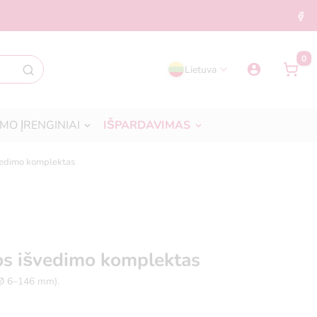
0
Lietuva
MO ĮRENGINIAI
IŠPARDAVIMAS
švedimo komplektas
ijos išvedimo komplektas
(Ø 6–146 mm).