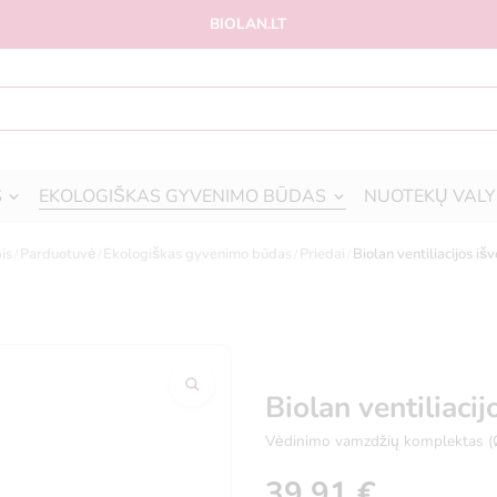
BIOLAN.LT
S
EKOLOGIŠKAS GYVENIMO BŪDAS
NUOTEKŲ VALY
is
Parduotuvė
Ekologiškas gyvenimo būdas
Priedai
Biolan ventiliacijos i
Biolan ventiliac
Vėdinimo vamzdžių komplektas 
39,91
€