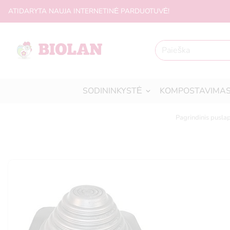
ATIDARYTA NAUJA INTERNETINĖ PARDUOTUVĖ!
SODININKYSTĖ
KOMPOSTAVIMA
Pagrindinis puslap