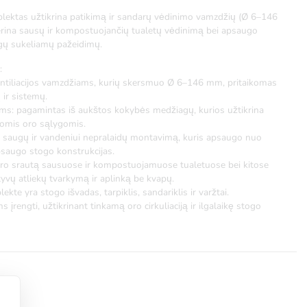
plektas užtikrina patikimą ir sandarų vėdinimo vamzdžių (Ø 6–146
ina sausų ir kompostuojančių tualetų vėdinimą bei apsaugo
gų sukeliamų pažeidimų.
:
ntiliacijos vamzdžiams, kurių skersmuo Ø 6–146 mm, pritaikomas
 ir sistemų.
oms: pagamintas iš aukštos kokybės medžiagų, kurios užtikrina
riomis oro sąlygomis.
 saugų ir vandeniui nepralaidų montavimą, kuris apsaugo nuo
saugo stogo konstrukcijas.
 oro srautą sausuose ir kompostuojamuose tualetuose bei kitose
yvų atliekų tvarkymą ir aplinką be kvapų.
e yra stogo išvadas, tarpiklis, sandariklis ir varžtai.
 įrengti, užtikrinant tinkamą oro cirkuliaciją ir ilgalaikę stogo