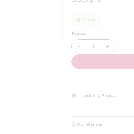
Turime
Kiekis
Kiekis
Įveskite ZIP kodą
Aprašymas