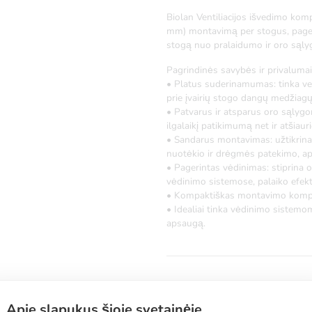
Biolan Ventiliacijos išvedimo kom
mm) montavimą per stogus, pager
stogą nuo pralaidumo ir oro sąly
Pagrindinės savybės ir privalumai
• Platus suderinamumas: tinka ve
prie įvairių stogo dangų medžiagų
• Patvarus ir atsparus oro sąlyg
ilgalaikį patikimumą net ir atšiau
• Sandarus montavimas: užtikrina
nuotėkio ir drėgmės patekimo, ap
• Pagerintas vėdinimas: stiprina
vėdinimo sistemose, palaiko efekt
• Kompaktiškas montavimo komplekt
• Idealiai tinka vėdinimo sistemoms
apsaugą.
Apie slapukus šioje svetainėje