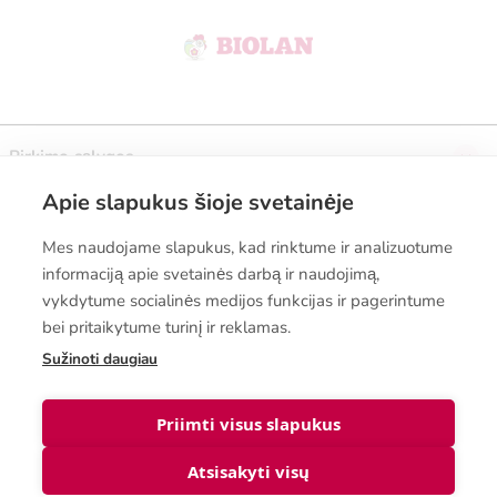
Pirkimo sąlygos
Apie slapukus šioje svetainėje
Prenumeruokite naujienlaiškį
Mes naudojame slapukus, kad rinktume ir analizuotume
informaciją apie svetainės darbą ir naudojimą,
vykdytume socialinės medijos funkcijas ir pagerintume
bei pritaikytume turinį ir reklamas.
Sužinoti daugiau
© Biolanshop 2026
Priimti visus slapukus
Atsisakyti visų